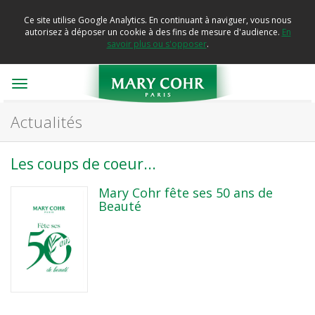
Ce site utilise Google Analytics. En continuant à naviguer, vous nous
autorisez à déposer un cookie à des fins de mesure d'audience.
En
savoir plus ou s'opposer
.
Toggle
navigation
Actualités
Les coups de coeur...
Mary Cohr fête ses 50 ans de
Beauté